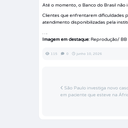
Até o momento, o Banco do Brasil não 
Clientes que enfrentarem dificuldades p
atendimento disponibilizadas pela instit
….
Imagem em destaque:
Reprodução/ BB
115
0
junho 10, 2026
São Paulo investiga novo cas
em paciente que esteve na Áfri