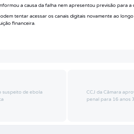
informou a causa da falha nem apresentou previsão para a 
odem tentar acessar os canais digitais novamente ao longo do
uição financeira.
o suspeito de ebola
CCJ da Câmara apro
ca
penal para 16 anos