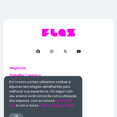
Negócios
Trabalhe Conosco
Em nossos portais utilizamos cookies e
Termos de uso
algumas tecnologias semelhantes para
Política de Privacidade
melhorar sua experiência. Ao seguir com
seu acesso você concorda com a utilização
Contatos
dos mesmos, com os nossos
termos de
uso
e com a nossa
política de privacidade
.
Ok