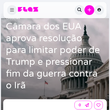
Notícias
Câmara dos EUA
aprova resolução
para limitar poder de
Trump e pressionar
fim da guerra contra
o Irã
0