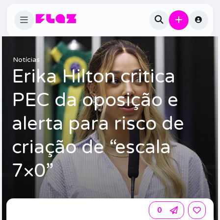
Notícias
Erika Hilton critica
PEC da oposição e
alerta para risco de
criação de “escala
7×0”
0