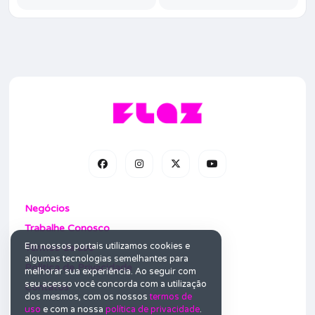
Negócios
Trabalhe Conosco
Em nossos portais utilizamos cookies e
Termos de uso
algumas tecnologias semelhantes para
Política de Privacidade
melhorar sua experiência. Ao seguir com
seu acesso você concorda com a utilização
Contatos
dos mesmos, com os nossos
termos de
uso
e com a nossa
política de privacidade
.