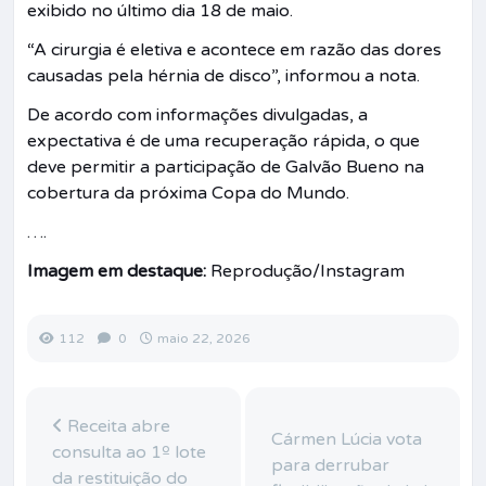
exibido no último dia 18 de maio.
“A cirurgia é eletiva e acontece em razão das dores
causadas pela hérnia de disco”, informou a nota.
De acordo com informações divulgadas, a
expectativa é de uma recuperação rápida, o que
deve permitir a participação de
Galvão Bueno
na
cobertura da próxima Copa do Mundo.
….
Imagem em destaque:
Reprodução/Instagram
112
0
maio 22, 2026
Receita abre
Cármen Lúcia vota
consulta ao 1º lote
para derrubar
da restituição do