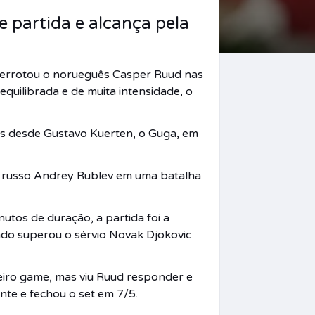
e partida e alcança pela
derrotou o norueguês Casper Ruud nas
equilibrada e de muita intensidade, o
ros desde Gustavo Kuerten, o Guga, em
o russo Andrey Rublev em uma batalha
utos de duração, a partida foi a
ando superou o sérvio Novak Djokovic
eiro game, mas viu Ruud responder e
ente e fechou o set em 7/5.