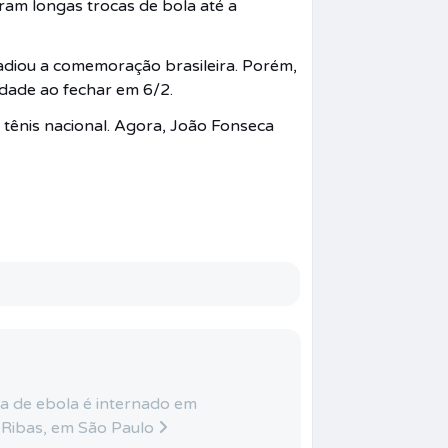
aram longas trocas de bola até a
 adiou a comemoração brasileira. Porém,
idade ao fechar em 6/2.
 tênis nacional. Agora, João Fonseca
a de ebola é internado em
 Ribas, em São Paulo