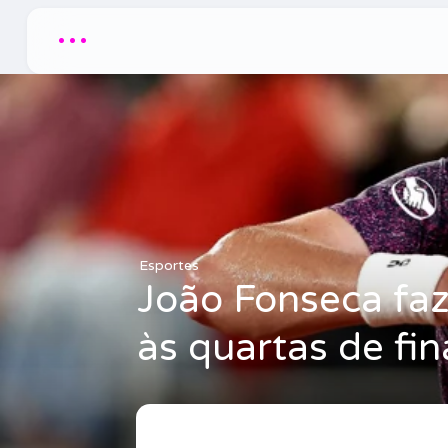
...
Esportes
João Fonseca faz
às quartas de fi