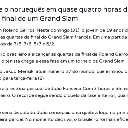
ce o norueguês em quase quatro horas d
e final de um Grand Slam
m Roland Garros. Neste domingo (31), o jovem de 19 anos 
 nas quartas de final do Grand Slam francês. Em uma partida 
ais de 7/5, 7/6, 5/7 e 6/2.
iro brasileiro a alcançar as quartas de final de Roland Gar
 o tenista chega a essa fase em um torneio de Grand Slam.
co Jakub Mensik, atual número 27 do mundo, que eliminou 
para terça-feira (2).
a a história pessoal de João Fonseca. Com 3 horas e 55 min
ileiro. O recorde segue sendo o duelo da fase anterior, qu
e seria disputado. João conseguiu uma quebra logo no prim
ira parcial. No momento decisivo, o brasileiro foi mais efici