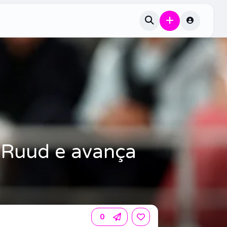
r Ruud e avança
0