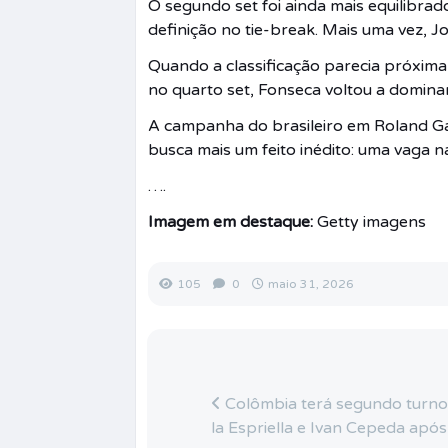
O segundo set foi ainda mais equilibrad
definição no tie-break. Mais uma vez, J
Quando a classificação parecia próxima
no quarto set, Fonseca voltou a dominar
A campanha do brasileiro em Roland Gar
busca mais um feito inédito: uma vaga na
….
Imagem em destaque:
Getty imagens
105
0
maio 31, 2026
Colômbia terá segundo turno
la Espriella e Ivan Cepeda após