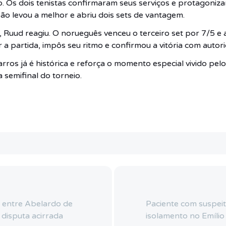
o. Os dois tenistas confirmaram seus serviços e protagoniz
oão levou a melhor e abriu dois sets de vantagem.
, Ruud reagiu. O norueguês venceu o terceiro set por 7/5 e
 a partida, impôs seu ritmo e confirmou a vitória com autor
ros já é histórica e reforça o momento especial vivido pelo
 semifinal do torneio.
 entre Abelardo de
Paciente com suspeit
 disputa acirrada
isolamento no Emílio