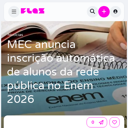
Notícias
MEC anuncia
inscrição automática
de alunos da rede
pública no Enem
2026
0