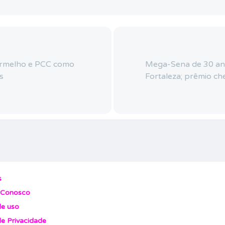
rmelho e PCC como
Mega-Sena de 30 ano
s
Fortaleza; prêmio c
s
 Conosco
e uso
de Privacidade