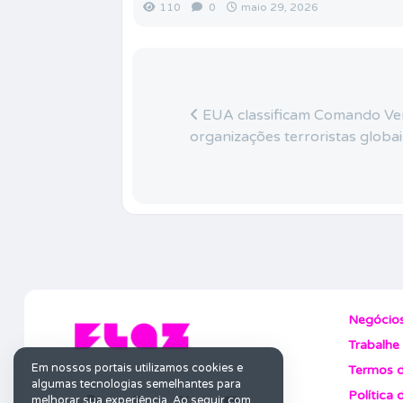
110
0
maio 29, 2026
EUA classificam Comando Ve
organizações terroristas globai
Negócio
Trabalhe
Em nossos portais utilizamos cookies e
Termos d
algumas tecnologias semelhantes para
Política 
melhorar sua experiência. Ao seguir com