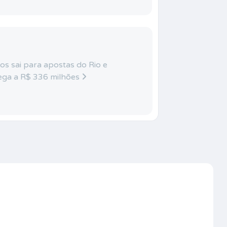
s sai para apostas do Rio e
hega a R$ 336 milhões