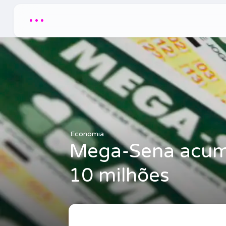
...
Economia
Mega-Sena acumu
10 milhões