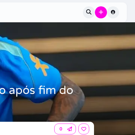
o após fim do
0