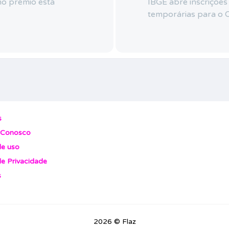
o prêmio está
IBGE abre inscrições
temporárias para o
s
 Conosco
e uso
de Privacidade
s
2026 © Flaz