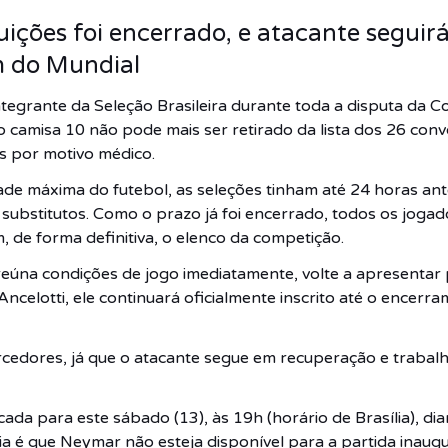
uições foi encerrado, e atacante seguir
im do Mundial
integrante da Seleção Brasileira durante toda a disputa d
 o camisa 10 não pode mais ser retirado da lista dos 26 c
es por motivo médico.
e máxima do futebol, as seleções tinham até 24 horas ante
r substitutos. Como o prazo já foi encerrado, todos os jog
 de forma definitiva, o elenco da competição.
úna condições de jogo imediatamente, volte a apresentar 
 Ancelotti, ele continuará oficialmente inscrito até o encerr
orcedores, já que o atacante segue em recuperação e traba
rcada para este sábado (13), às 19h (horário de Brasília), d
a é que Neymar não esteja disponível para a partida inaugu