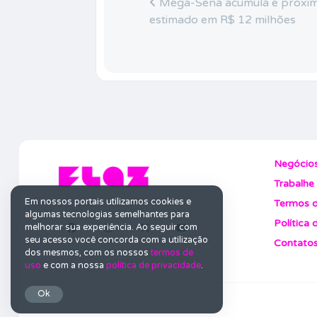
Mega-Sena acumula e próxim
estimado em R$ 12 milhões
Negócio
Trabalhe
Em nossos portais utilizamos cookies e
Termos d
algumas tecnologias semelhantes para
Política 
melhorar sua experiência. Ao seguir com
seu acesso você concorda com a utilização
Contato
dos mesmos, com os nossos
termos de
uso
e com a nossa
política de privacidade
.
Ok