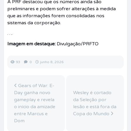
A PRF destacou que os números ainda são
preliminares e podem sofrer alterações à medida
que as informações forem consolidadas nos
sistemas da corporação.
….
Imagem em destaque:
Divulgação/PRFTO
93
0
junho 8, 2026
Gears of War: E-
Day ganha novo
Wesley é cortado
gameplay e revela
da Seleção por
o início da amizade
lesão e está fora da
entre Marcus e
Copa do Mundo
Dom