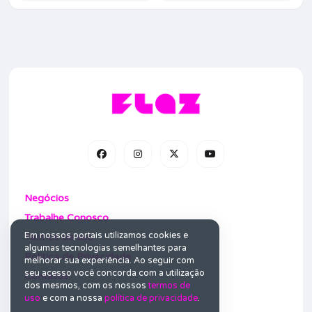
Negócios
Trabalhe Conosco
Em nossos portais utilizamos cookies e
Termos de uso
algumas tecnologias semelhantes para
Política de Privacidade
melhorar sua experiência. Ao seguir com
seu acesso você concorda com a utilização
Contatos
dos mesmos, com os nossos
termos de
uso
e com a nossa
política de privacidade
.