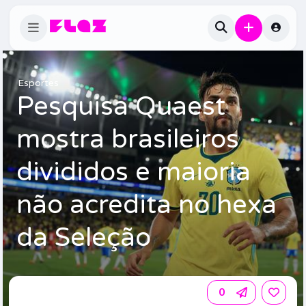
Esportes
Pesquisa Quaest
mostra brasileiros
divididos e maioria
não acredita no hexa
da Seleção
0