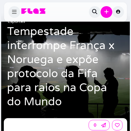
Esportes
Tempestade
interrompe França x
Noruega e expõe
protocolo da Fifa
para raios na Copa
do Mundo
0