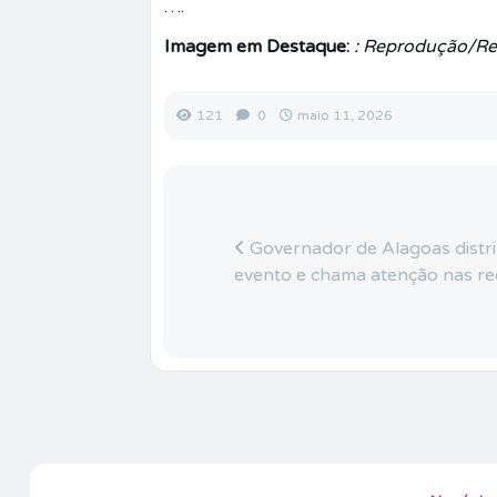
….
Imagem em Destaque:
: Reprodução/Re
121
0
maio 11, 2026
Governador de Alagoas distri
evento e chama atenção nas re