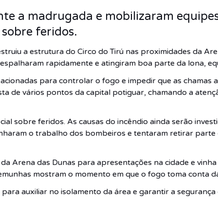
e a madrugada e mobilizaram equipes
sobre feridos.
truiu a estrutura do Circo do Tirú nas proximidades da A
 espalharam rapidamente e atingiram boa parte da lona, equ
cionadas para controlar o fogo e impedir que as chamas a
sta de vários pontos da capital potiguar, chamando a aten
ial sobre feridos. As causas do incêndio ainda serão inves
nharam o trabalho dos bombeiros e tentaram retirar parte 
do da Arena das Dunas para apresentações na cidade e vinh
temunhas mostram o momento em que o fogo toma conta da 
l para auxiliar no isolamento da área e garantir a seguran