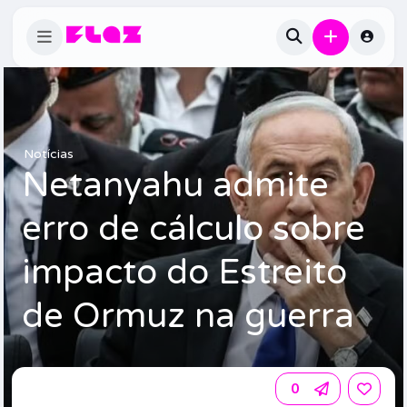
Notícias
Netanyahu admite
erro de cálculo sobre
impacto do Estreito
de Ormuz na guerra
0