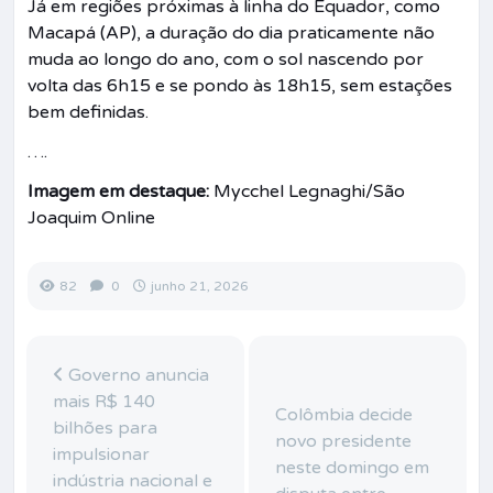
Já em regiões próximas à linha do Equador, como
Macapá (AP), a duração do dia praticamente não
muda ao longo do ano, com o sol nascendo por
volta das 6h15 e se pondo às 18h15, sem estações
bem definidas.
….
Imagem em destaque:
Mycchel Legnaghi/São
Joaquim Online
82
0
junho 21, 2026
Governo anuncia
mais R$ 140
Colômbia decide
bilhões para
novo presidente
impulsionar
neste domingo em
indústria nacional e