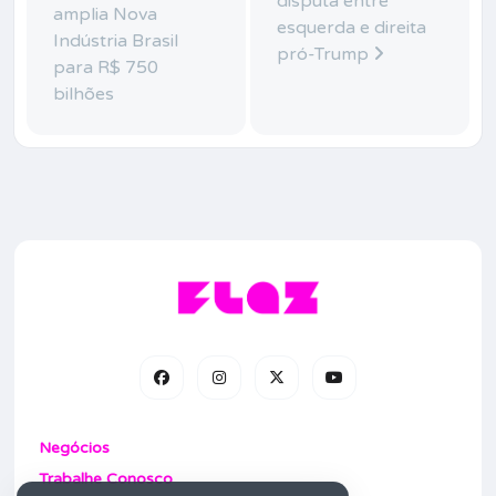
disputa entre
amplia Nova
esquerda e direita
Indústria Brasil
pró-Trump
para R$ 750
bilhões
Negócios
Trabalhe Conosco