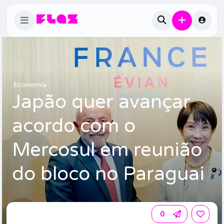
Economia
Japão quer avançar
acordo com o
Mercosul em reunião
do bloco no Paraguai
0