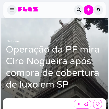
Notícias
Operação da PF mira
Ciro Nogueira após
compra de cobertura
de luxo em SP
0