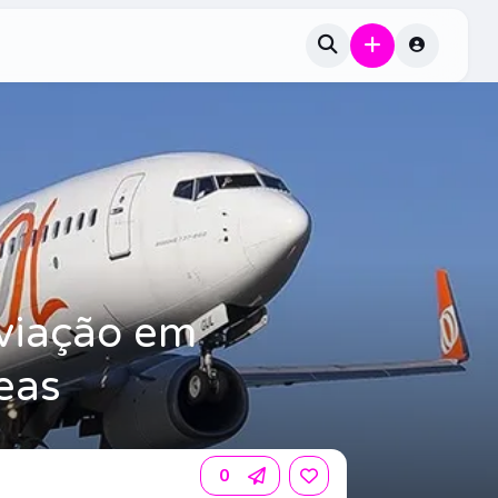
aviação em
eas
0