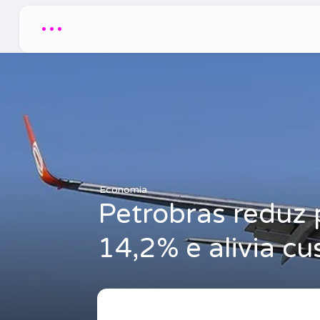
...
Economia
Petrobras reduz
14,2% e alivia c