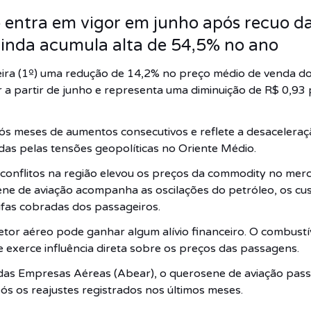
o entra em vigor em junho após recuo da
ainda acumula alta de 54,5% no ano
ira (1º) uma redução de 14,2% no preço médio de venda do
or a partir de junho e representa uma diminuição de R$ 0,93 
ós meses de aumentos consecutivos e reflete a desaceleraçã
das pelas tensões geopolíticas no Oriente Médio.
conflitos na região elevou os preços da commodity no merc
ene de aviação acompanha as oscilações do petróleo, os 
ifas cobradas dos passageiros.
tor aéreo pode ganhar algum alívio financeiro. O combust
 exerce influência direta sobre os preços das passagens.
 das Empresas Aéreas (Abear), o querosene de aviação pas
s os reajustes registrados nos últimos meses.