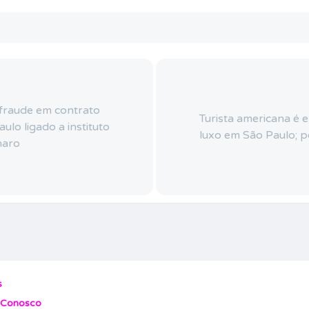
a fraude em contrato
Turista americana é 
ulo ligado a instituto
luxo em São Paulo; po
naro
s
 Conosco