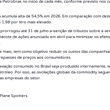
a Petrobras no início de cada mês, conforme previsto nos 
da acumula alta de 54,5% em 2026. Em comparação com de
,98 por litro mais elevado.
prorrogou até 31 de julho a isenção de tributos sobre a v
 pacote de ações anunciado em abril para minimizar os efeito
.
 de maio, tem como objetivo reduzir os custos das companhi
r repasses de preços aos consumidores.
iação consumido no Brasil seja produzido internamente, 
etróleo. Por isso, as oscilações globais da commodity seg
das empresas do setor.
 Plane Spotters