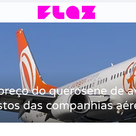
 preço do querosene de 
ustos das companhias aér