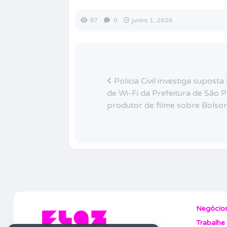
97
0
junho 1, 2026
Polícia Civil investiga supost
de Wi-Fi da Prefeitura de São Pa
produtor de filme sobre Bolso
Negócio
Trabalhe