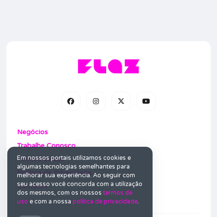
Negócios
Trabalhe Conosco
Em nossos portais utilizamos cookies e
Termos de uso
algumas tecnologias semelhantes para
Política de Privacidade
melhorar sua experiência. Ao seguir com
seu acesso você concorda com a utilização
Contatos
dos mesmos, com os nossos
termos de
uso
e com a nossa
política de privacidade
.