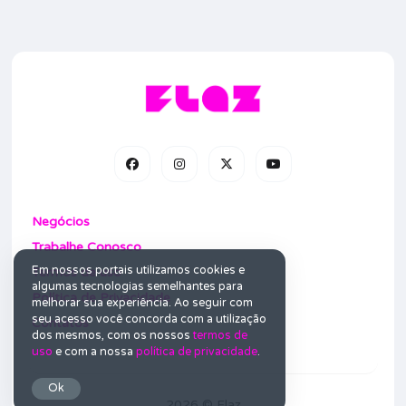
Negócios
Trabalhe Conosco
Em nossos portais utilizamos cookies e
Termos de uso
algumas tecnologias semelhantes para
Política de Privacidade
melhorar sua experiência. Ao seguir com
seu acesso você concorda com a utilização
Contatos
dos mesmos, com os nossos
termos de
uso
e com a nossa
política de privacidade
.
Ok
2026 © Flaz