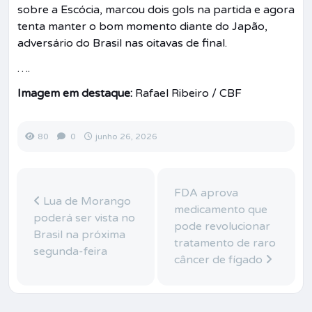
sobre a Escócia, marcou dois gols na partida e agora
tenta manter o bom momento diante do Japão,
adversário do Brasil nas oitavas de final.
….
Imagem em destaque:
Rafael Ribeiro / CBF
80
0
junho 26, 2026
FDA aprova
Lua de Morango
medicamento que
poderá ser vista no
pode revolucionar
Brasil na próxima
tratamento de raro
segunda-feira
câncer de fígado